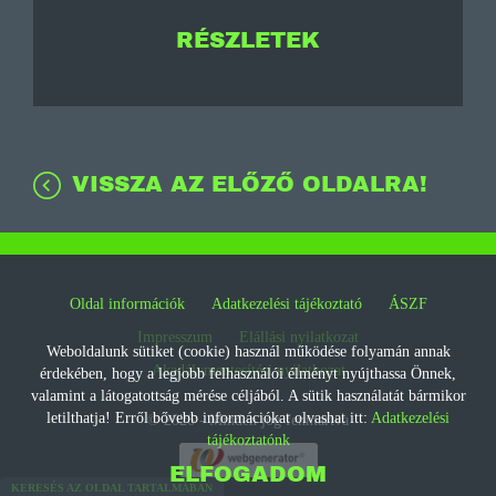
RÉSZLETEK
VISSZA AZ ELŐZŐ OLDALRA!
Oldal információk
Adatkezelési tájékoztató
ÁSZF
Impresszum
Elállási nyilatkozat
Weboldalunk sütiket (cookie) használ működése folyamán annak
Akadálymentesítési nyilatkozat
érdekében, hogy a legjobb felhasználói élményt nyújthassa Önnek,
valamint a látogatottság mérése céljából. A sütik használatát bármikor
letilthatja! Erről bővebb információkat olvashat itt:
Adatkezelési
© 2026 - Minden jog fenntartva
tájékoztatónk
ELFOGADOM
KERESÉS AZ OLDAL TARTALMÁBAN