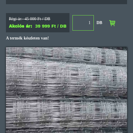
Régi ár:
45 000 Ft / DB
DB
Akciós ár:
39 999 Ft / DB
A termék készleten van!