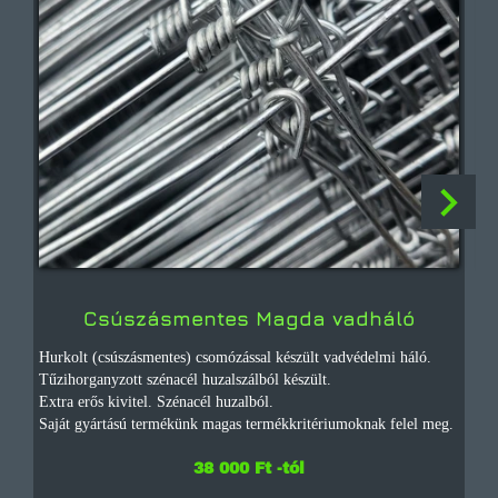
Csúszásmentes Magda vadháló
Hurkolt (csúszásmentes) csomózással készült vadvédelmi háló.
Az
Tűzihorganyzott szénacél huzalszálból készült.
re
Extra erős kivitel. Szénacél huzalból.
ke
Saját gyártású termékünk magas termékkritériumoknak felel meg.
és
38 000 Ft -tól