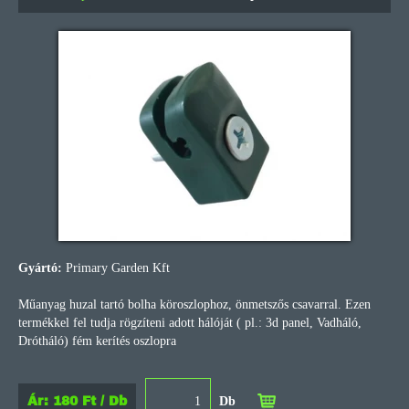
Gyártó:
Primary Garden Kft
Műanyag huzal tartó bolha köroszlophoz, önmetszős csavarral. Ezen
termékkel fel tudja rögzíteni adott hálóját ( pl.: 3d panel, Vadháló,
Drótháló) fém kerítés oszlopra
Ár: 180 Ft / Db
Db